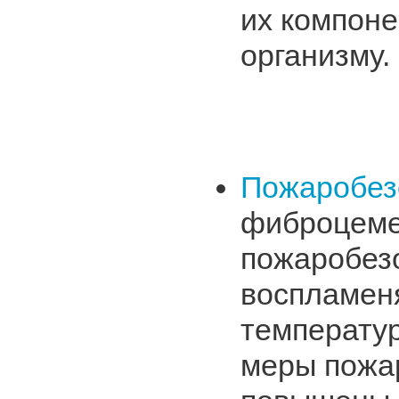
их компоне
организму.
Пожаробез
фиброцеме
пожаробезо
воспламен
температур
меры пожа