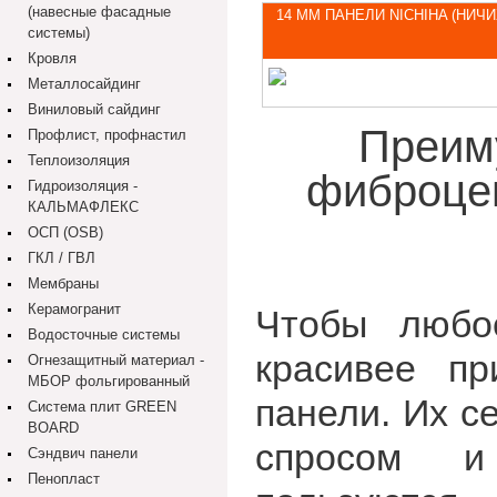
(навесные фасадные
14 ММ ПАНЕЛИ NICHIHA (НИЧИ
системы)
Кровля
Металлосайдинг
Виниловый сайдинг
Преим
Профлист, профнастил
Теплоизоляция
фиброце
Гидроизоляция -
КАЛЬМАФЛЕКС
ОСП (OSB)
ГКЛ / ГВЛ
Мембраны
Керамогранит
Чтобы любо
Водосточные системы
красивее п
Огнезащитный материал -
МБОР фольгированный
панели. Их с
Система плит GREEN
BOARD
спросом и
Сэндвич панели
Пенопласт