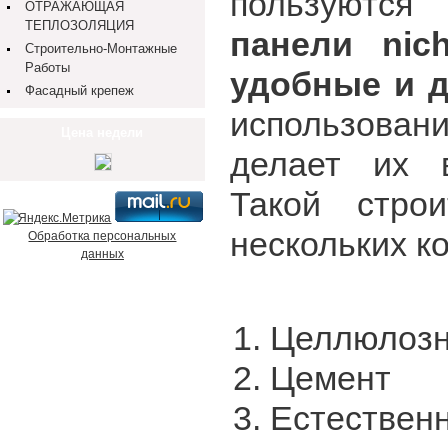
пользуютс
ОТРАЖАЮЩАЯ
ТЕПЛОЗОЛЯЦИЯ
панели nich
Строительно-Монтажные
Работы
удобные и 
Фасадный крепеж
использовани
Цена недели
делает их в
Такой стро
нескольких к
Обработка персональных
данных
Целлюлозн
Цемент
Естествен