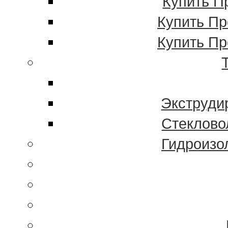
Купить П
Купить П
Купить П
Экструди
Стеклово
Гидроиз