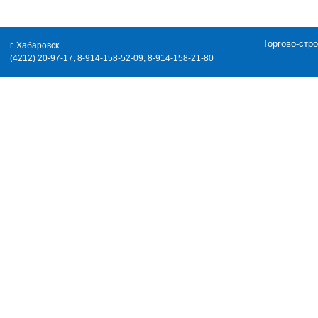
Торгово-стр
г. Хабаровск
(4212) 20-97-17, 8-914-158-52-09, 8-914-158-21-80