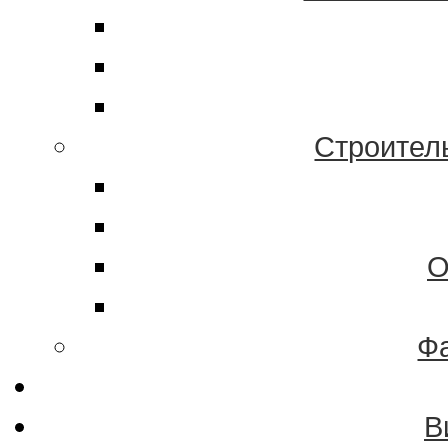
Строител
О
Ф
В