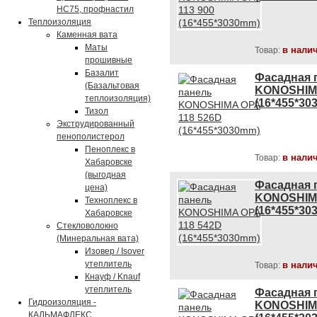
НС75, профнастил
Теплоизоляция
Каменная вата
Маты
в нали
Товар:
прошивные
Базалит
Фасадная 
(Базальтовая
KONOSHIMA
теплоизоляция)
(16*455*30
Тизол
Экструдированный
пенополистерол
Пеноплекс в
в нали
Товар:
Хабаровске
(выгодная
Фасадная 
цена)
KONOSHIMA
Техноплекс в
(16*455*30
Хабаровске
Стекловолокно
(Минеральная вата)
Изовер / Isover
утеплитель
в нали
Товар:
Кнауф / Knauf
утеплитель
Фасадная 
Гидроизоляция -
KONOSHIMA
КАЛЬМАФЛЕКС