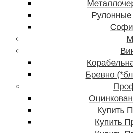
Металлочер
Рулонные
Софи
М
Ви
Корабельна
Бревно (*б
Проф
Оцинкован
Купить 
Купить П