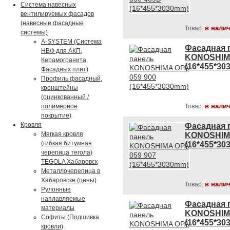
Система навесных
вентилируемых фасадов
(навесные фасадные
в нали
Товар:
системы)
A-SYSTEM (Система
Фасадная 
НВФ для АКП,
KONOSHIMA
Керамогранита,
(16*455*30
Фасадных плит)
Профиль фасадный,
кронштейны
(оцинкованный /
в нали
полимерное
Товар:
покрытие)
Кровля
Фасадная 
Мягкая кровля
KONOSHIMA
(гибкая битумная
(16*455*30
черепица тегола)
TEGOLA Хабаровск
Металлочерепица в
Хабаровске (цены)
в нали
Товар:
Рулонные
наплавляемые
Фасадная 
материалы
KONOSHIMA
Софиты (Подшивка
(16*455*30
кровли)