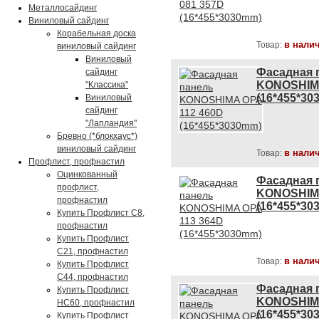
Металлосайдинг
Виниловый сайдинг
Корабельная доска
в нали
Товар:
виниловый сайдинг
Виниловый
Фасадная 
сайдинг
KONOSHIMA
"Классика"
(16*455*30
Виниловый
сайдинг
"Лапландия"
Бревно (*блокхаус*)
виниловый сайдинг
в нали
Товар:
Профлист, профнастил
Оцинкованный
Фасадная 
профлист,
KONOSHIMA
профнастил
(16*455*30
Купить Профлист С8,
профнастил
Купить Профлист
С21, профнастил
в нали
Товар:
Купить Профлист
С44, профнастил
Фасадная 
Купить Профлист
KONOSHIMA
НС60, профнастил
(16*455*30
Купить Профлист