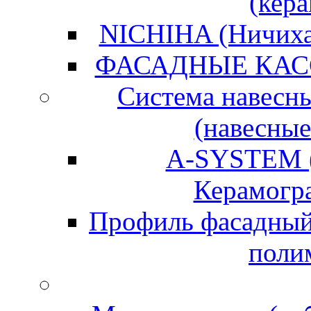
(кер
NICHIHA (Ничиха)
ФАСАДНЫЕ КАС
Система навесн
(навесные
A-SYSTEM (
Керамогра
Профиль фасадный
поли