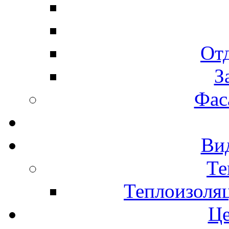
Отд
З
Фас
Ви
Те
Теплоизоляц
Це