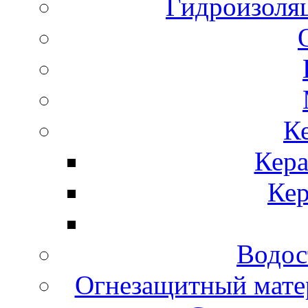
Гидроизол
К
Кера
Ке
Водос
Огнезащитный мате