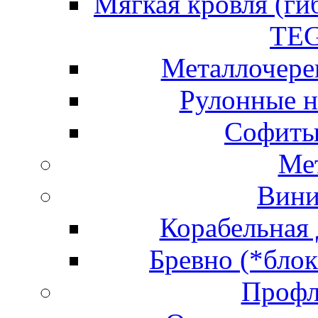
Мягкая кровля (ги
TEG
Металлочере
Рулонные н
Софиты
Ме
Вини
Корабельная 
Бревно (*бло
Профл