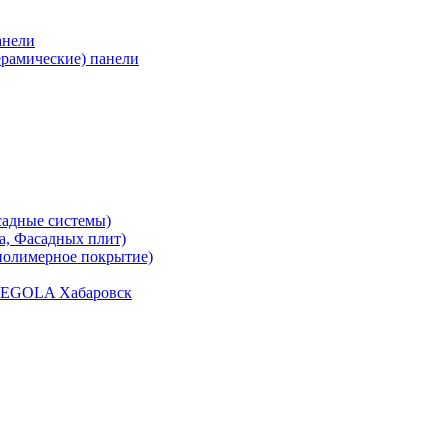
анели
рамические) панели
садные системы)
, Фасадных плит)
полимерное покрытие)
) TEGOLA Хабаровск