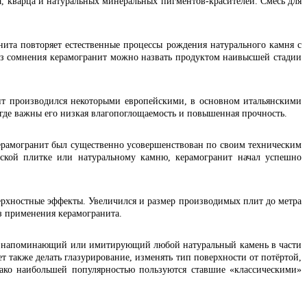
, кварца и натуральных минеральных пигментов-красителей. Смесь для
ита повторяет естественные процессы рождения натурального камня с
Без сомнения керамогранит можно назвать продуктом наивысшей стадии
нит производился некоторыми европейскими, в основном итальянскими
где важны его низкая влагопоглощаемость и повышенная прочность.
керамогранит был существенно усовершенствован по своим техническим
еской плитке или натуральному камню, керамогранит начал успешно
верхностные эффекты. Увеличился и размер производимых плит до метра
ез применения керамогранита.
к, напоминающий или имитирующий любой натуральный камень в части
 также делать глазурирование, изменять тип поверхности от потёртой,
ако наибольшей популярностью пользуются ставшие «классическими»