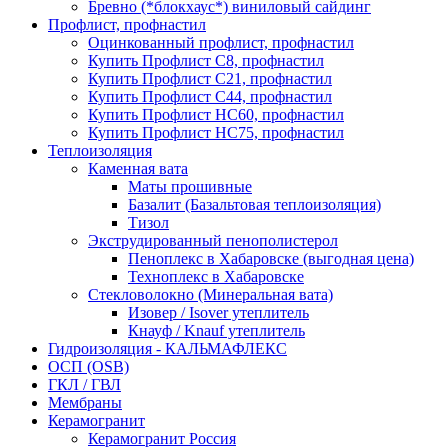
Бревно (*блокхаус*) виниловый сайдинг
Профлист, профнастил
Оцинкованный профлист, профнастил
Купить Профлист С8, профнастил
Купить Профлист С21, профнастил
Купить Профлист С44, профнастил
Купить Профлист НС60, профнастил
Купить Профлист НС75, профнастил
Теплоизоляция
Каменная вата
Маты прошивные
Базалит (Базальтовая теплоизоляция)
Тизол
Экструдированный пенополистерол
Пеноплекс в Хабаровске (выгодная цена)
Техноплекс в Хабаровске
Стекловолокно (Минеральная вата)
Изовер / Isover утеплитель
Кнауф / Knauf утеплитель
Гидроизоляция - КАЛЬМАФЛЕКС
ОСП (OSB)
ГКЛ / ГВЛ
Мембраны
Керамогранит
Керамогранит Россия