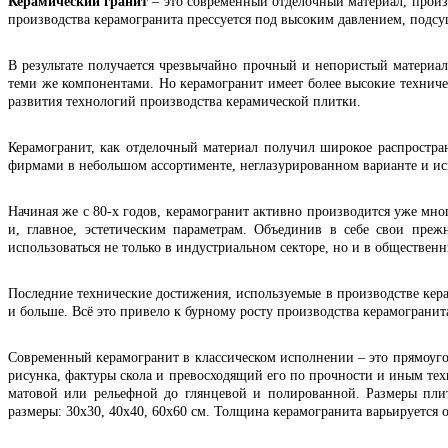
Керамический гранит
– это современный отделочный материал, произ
производства керамогранита прессуется под высоким давлением, подсу
В результате получается чрезвычайно прочный и непористый материа
теми же компонентами. Но керамогранит имеет более высокие техниче
развития технологий производства керамической плитки.
Керамогранит, как отделочный материал получил широкое распростра
фирмами в небольшом ассортименте, неглазурированном варианте и ис
Начиная же с 80-х годов, керамогранит активно производится уже мн
и, главное, эстетическим параметрам. Объединив в себе свои пре
использоваться не только в индустриальном секторе, но и в обществе
Последние технические достижения, используемые в производстве кера
и больше. Всё это привело к бурному росту производства керамогранит
Современный керамогранит в классическом исполнении – это прямоу
рисунка, фактуры скола и превосходящий его по прочности и иным тех
матовой или рельефной до глянцевой и полированной. Размеры пли
размеры: 30х30, 40х40, 60х60 см. Толщина керамогранита варьируется о