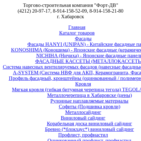
Торгово-строительная компания "Форт-ДВ"
(4212) 20-97-17, 8-914-158-52-09, 8-914-158-21-80
г. Хабаровск
Главная
Каталог товаров
Фасады
Фасады HANYI (UNIPAN) - Китайские фасадные п
KONOSHIMA (Коношима) - Японские фасадные (керамичес
NICHIHA (Ничиха) - Японские фасадные панел
ФАСАДНЫЕ КАССЕТЫ (МЕТАЛЛОКАССЕТЫ
Система навесных вентилируемых фасадов (навесные фасадны
A-SYSTEM (Система НВФ для АКП, Керамогранита, Фаса
Профиль фасадный, кронштейны (оцинкованный / полимерн
Кровля
Мягкая кровля (гибкая битумная черепица тегола) TEGOL
Металлочерепица в Хабаровске (цены)
Рулонные наплавляемые материалы
Софиты (Подшивка кровли)
Металлосайдинг
Виниловый сайдинг
Корабельная доска виниловый сайдинг
Бревно (*блокхаус*) виниловый сайдинг
Профлист, профнастил
Оцинкованный профлист, профнастил