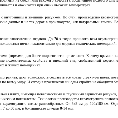
водимый из смеси глин высокого качества с добавлением полевого шпата
шивается и обжигается при очень высоких температурах.
л с внутренним и внешним рисунком. По сути, производство керамогран
ские данные и не так дорог в производстве, как натуральный камень. 
нение относительно недавно. До 70-х годов прошлого века керамогра
пользовался почти исключительно для отделки технических помещений, 
огими фирмами, для более широкого его применения. К этому времени 
жние положительные свойства и внешний вид, свойственный керамич
нных и жилых помещениях.
могранита, дают возможность создавать всё новые структуры цвета, по
а по всему миру. И сегодня практически ни одна стройка не обходится б
гольная плита, имеющая поверхностный и глубинный зернистый рисуно
ническим показателям. Технология производства керамогранита позволяет
т керамогранита самые разнообразные. От 5х5 см до 120х180 см. Одн
т 7 до 30 мм, в большинстве случаев 8-14 мм.