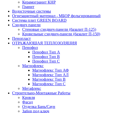
Керамогранит КНР
Гранит
Водосточные системы
Огнезащитный материал - МБОР фольгированный
Система плит GREEN BOARD
Сэндвич панели
Стеновые сэндвич-панели (базалит П-125)
Кровельные сэндвич-панели (базалит П-150)
Пенопласт
ОТРАЖАЮЩАЯ ТЕПЛОЗОЛЯЦИЯ
Пенофол
Пенофол Тип А
Пенофол Тип В
Пенофол Тип С
Магнофлекс
Магнофлекс Тип АФ
Магнофлекс Тип АЛ
Магнофлекс Тип В
Магнофлекс Тип С
Мегафлекс
Строительно-Монтажные Работы
Кровля
Фасад
Отделка Бань/Cаун
Забор под ключ