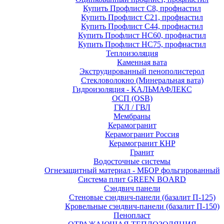
Купить Профлист С8, профнастил
Купить Профлист С21, профнастил
Купить Профлист С44, профнастил
Купить Профлист НС60, профнастил
Купить Профлист НС75, профнастил
Теплоизоляция
Каменная вата
Экструдированный пенополистерол
Стекловолокно (Минеральная вата)
Гидроизоляция - КАЛЬМАФЛЕКС
ОСП (OSB)
ГКЛ / ГВЛ
Мембраны
Керамогранит
Керамогранит Россия
Керамогранит КНР
Гранит
Водосточные системы
Огнезащитный материал - МБОР фольгированный
Система плит GREEN BOARD
Сэндвич панели
Стеновые сэндвич-панели (базалит П-125)
Кровельные сэндвич-панели (базалит П-150)
Пенопласт