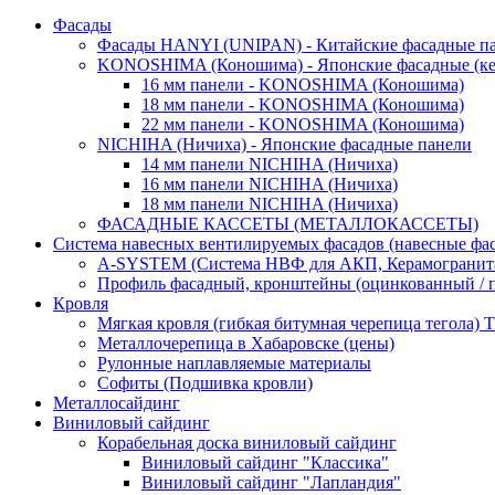
Фасады
Фасады HANYI (UNIPAN) - Китайские фасадные п
KONOSHIMA (Коношима) - Японские фасадные (ке
16 мм панели - KONOSHIMA (Коношима)
18 мм панели - KONOSHIMA (Коношима)
22 мм панели - KONOSHIMA (Коношима)
NICHIHA (Ничиха) - Японские фасадные панели
14 мм панели NICHIHA (Ничиха)
16 мм панели NICHIHA (Ничиха)
18 мм панели NICHIHA (Ничиха)
ФАСАДНЫЕ КАССЕТЫ (МЕТАЛЛОКАССЕТЫ)
Система навесных вентилируемых фасадов (навесные фа
A-SYSTEM (Система НВФ для АКП, Керамогранита
Профиль фасадный, кронштейны (оцинкованный / 
Кровля
Мягкая кровля (гибкая битумная черепица тегола
Металлочерепица в Хабаровске (цены)
Рулонные наплавляемые материалы
Софиты (Подшивка кровли)
Металлосайдинг
Виниловый сайдинг
Корабельная доска виниловый сайдинг
Виниловый сайдинг "Классика"
Виниловый сайдинг "Лапландия"