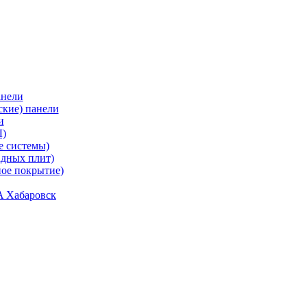
анели
кие) панели
и
)
е системы)
дных плит)
ое покрытие)
A Хабаровск