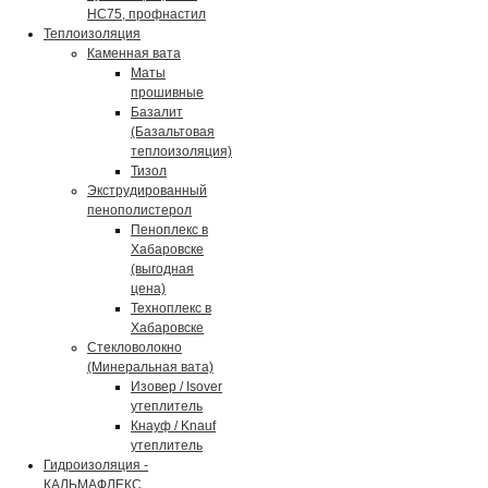
НС75, профнастил
Теплоизоляция
Каменная вата
Маты
прошивные
Базалит
(Базальтовая
теплоизоляция)
Тизол
Экструдированный
пенополистерол
Пеноплекс в
Хабаровске
(выгодная
цена)
Техноплекс в
Хабаровске
Стекловолокно
(Минеральная вата)
Изовер / Isover
утеплитель
Кнауф / Knauf
утеплитель
Гидроизоляция -
КАЛЬМАФЛЕКС