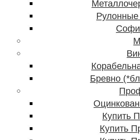
Металлочер
Рулонные
Софи
М
Ви
Корабельна
Бревно (*б
Проф
Оцинкован
Купить 
Купить П