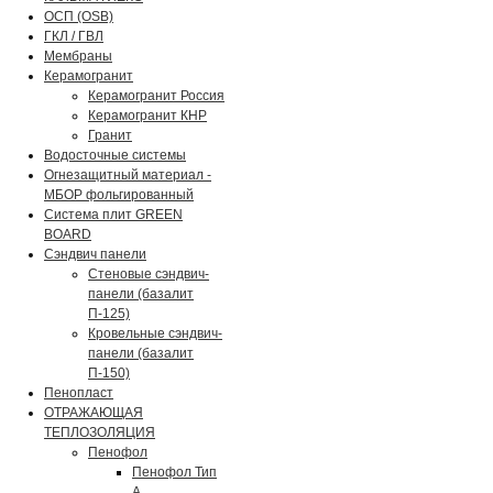
ОСП (OSB)
ГКЛ / ГВЛ
Мембраны
Керамогранит
Керамогранит Россия
Керамогранит КНР
Гранит
Водосточные системы
Огнезащитный материал -
МБОР фольгированный
Система плит GREEN
BOARD
Сэндвич панели
Стеновые сэндвич-
панели (базалит
П-125)
Кровельные сэндвич-
панели (базалит
П-150)
Пенопласт
ОТРАЖАЮЩАЯ
ТЕПЛОЗОЛЯЦИЯ
Пенофол
Пенофол Тип
А