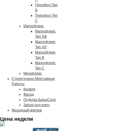
Пенофол Тип
В
Пенофол Тип
С
Магнофлекс
Магнофлекс
Тип АФ
Магнофлекс
Тип АЛ
Магнофлекс
Тип В
Магнофлекс
Тип С
Мегафлекс
Строительно-Монтажные
Работы
Кровля
Фасад
Отделка Бань/Cаун
Забор под ключ
Фасадный крепеж
Цена недели