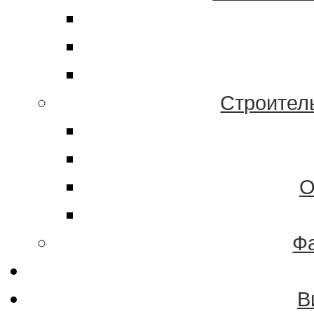
Строител
О
Ф
В