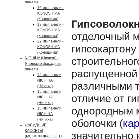
панели
16 мм панели -
KONOSHIMA
(Коношима)
Гипсоволок
18 мм панели -
KONOSHIMA
отделочный м
(Коношима)
22 мм панели -
гипсокартону
KONOSHIMA
(Коношима)
строительно
NICHIHA (Ничиха) -
Японские фасадные
панели
распущенно
14 мм панели
NICHIHA
различными т
(Ничиха)
16 мм панели
отличие от г
NICHIHA
(Ничиха)
однородным 
18 мм панели
NICHIHA
(Ничиха)
оболочки (
ка
ФАСАДНЫЕ
КАССЕТЫ
значительно 
(МЕТАЛЛОКАССЕТЫ)