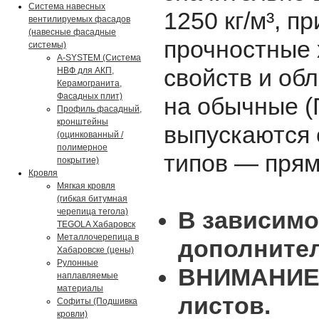
Система навесных
1250 кг/м³, п
вентилируемых фасадов
(навесные фасадные
прочностные 
системы)
A-SYSTEM (Система
свойств и об
НВФ для АКП,
Керамогранита,
Фасадных плит)
на обычные (
Профиль фасадный,
кронштейны
выпускаются 
(оцинкованный /
полимерное
типов — прям
покрытие)
Кровля
Мягкая кровля
(гибкая битумная
черепица тегола)
В зависимо
TEGOLA Хабаровск
Металлочерепица в
дополните
Хабаровске (цены)
Рулонные
ВНИМАНИЕ!
наплавляемые
материалы
листов.
Софиты (Подшивка
кровли)