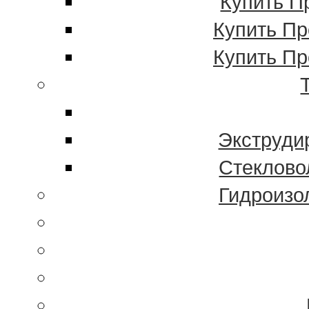
Купить П
Купить П
Купить П
Экструди
Стеклово
Гидроиз