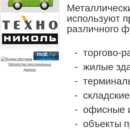
Металлическ
используют п
различного ф
-
торгово-р
-
жилые зда
Обработка персональных
данных
-
терминалы
-
складские
-
офисные 
-
объекты 