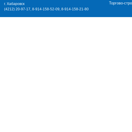
Торгово-стр
г. Хабаровск
(4212) 20-97-17, 8-914-158-52-09, 8-914-158-21-80