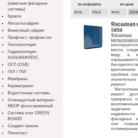
(навесные фасадные
по алфавиту
по цене
системы)
возр
убыв
возр
убыв
Кровля
Металлосайдинг
Фасадная 
типа
Виниловый сайдинг
Фасадные
Профлист, профнастил
металлокасс
Теплоизоляция
монтируются
места соеди
Гидроизоляция -
виду, а к
КАЛЬМАФЛЕКС
окрашиваются
беспрепятс
ОСП (OSB)
крепления
ГКЛ / ГВЛ
проблем сни
Мембраны
значительно
ремонт.
Керамогранит
Металлока
Водосточные системы
имеют дос
прекрасно с
Огнезащитный материал -
возложенны
МБОР фольгированный
задачами
Система плит GREEN
надежности 
фасадных ме
BOARD
они покры
Сэндвич панели
полимерным
Пенопласт