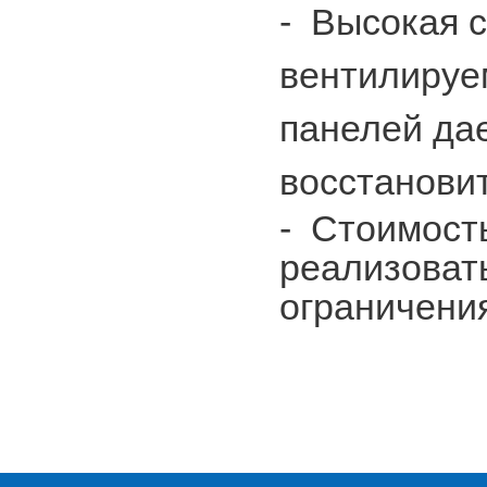
-
Высокая с
вентилируе
панелей да
восстанови
-
Стоимость
реализоват
ограничени